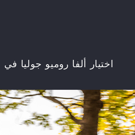
الرعاية الرسمية/فورمولا ١
التراث
خدمات ما بعد البيع
​​ اختيار ألفا روميو جوليا في أل