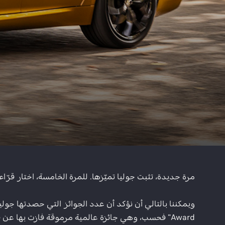
مرة جديدة، تثبت جوليا تميّزها. للمرة الخامسة، اختار قرّاء المجلة الألمانية الشهيرة "auto motor und sport" سيارة 
Award" فحسب، وهي جائزة عالمية مرموقة فازت بها ع