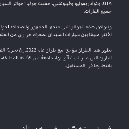
GTA، وكوادريفوليو وفيلوتشي، حققت جوليا "جوائز السي
جميع القارات.​ ​
الأكثر مبيعًا بين سيارات السيدان بمحرك حراري من الفئة د بحصة تقارب 60 ٪، وهي نسبة مضاعفة تقريبًا
البارزة التي ما زالت تتألّق بها، جامعةً بين الأناقة المط
بانتظارها في المستقبل.​