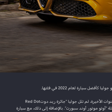
ويمكننا بالتالي أن نؤكد أن عدد الجوائز التي حصدتها جوليا في ألمانيا وباقي دول العالم يستمر في النمو. في الواقع، في السنوات الأخيرة، لم تنَل جوليا "جائزة ريد دوتRed Dot
 "أوتو موتور أوند سبورت". بالإضافة إلى ذلك، مع سيارة