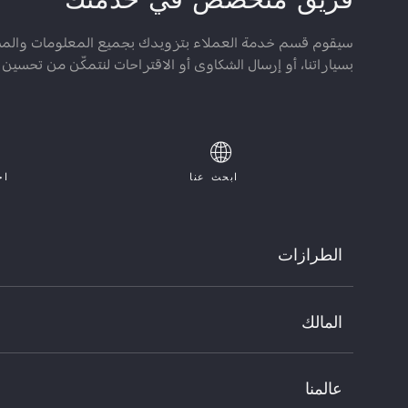
فريق متخصّص في خدمتك
سيقوم قسم خدمة العملاء بتزويدك بجميع المعلومات والمساعد
بسياراتنا، أو إرسال الشكاوى أو الاقتراحات لنتمكّن من تحسين 
ابحث عنا
اح
الطرازات
تونالي
المالك
ستلفيو
جوليا
خدمات ما بعد البيع
ستلفيوكوادريفوليو
خدمات ما بعد البيع
عالمنا
جوليا كوادريفوليو
الإكسسوارات