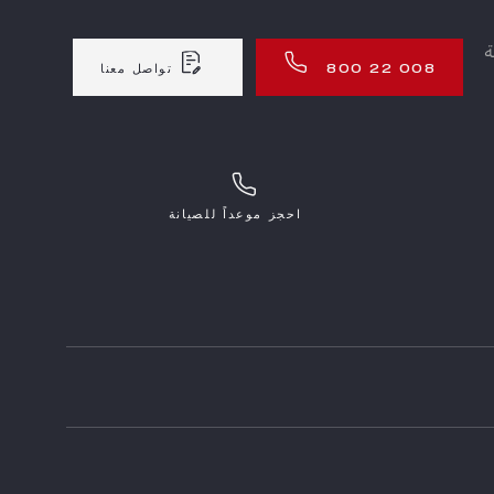
ة
800 22 008
تواصل معنا
احجز موعداً للصيانة