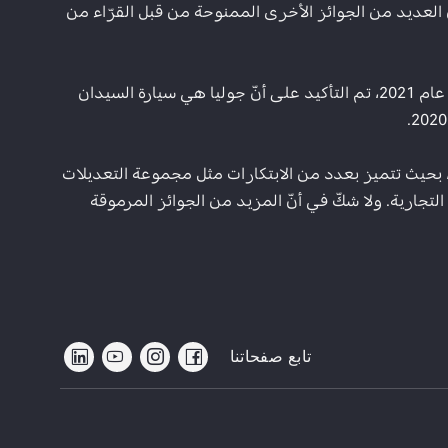
ن العديد من الجوائز الأخرى الممنوحة من قبل القرّاء من
وتتوافق هذه الجوائز التي منحها الجمهور والصحافة لجوليا على مر السنين مع اعتراف السوق. على سبيل المثال، في إيطاليا عام 2021، تم التأكيد على أنّ جوليا هي سيارة السيدان
ربة القيادة على متن ألفا روميو جوليا موديل 2022 قد بلغت مستوى آخر، بحيث تتميز بعدد من الابتكارات مثل مجموعة التعديلات
التجارية. ولا شكّ في أنّ المزيد من الجوائز المرموقة
تابع صفحاتنا