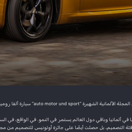
ألفا روميو جوليا كأفضل سيارة لعام 2022 في فئتها.​​
ن فئة التصميم، بل حصلت أيضًا على جائزة أوتونيس للتصميم من مجلة