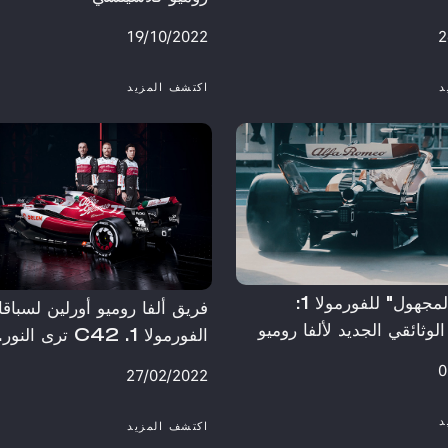
19/10/2022
2
د
اكتشف المزيد
"المحرّك المجهول" للفورمولا 1:
فريق ألفا روميو أورلين لسباق
وثائقي الجديد لألفا روميو
الفورمولا 1. C42 ترى النور.
0
27/02/2022
د
اكتشف المزيد