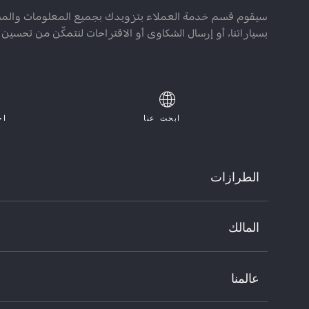
سيقوم قسم خدمة العملاء بتزويدك بجميع المعلومات والمساعد
بسياراتنا، أو إرسال الشكاوى أو الاقتراحات لنتمكّن من تحسين 
ابحث عنا
اح
الطرازات
تونالي
المالك
ستلفيو
جوليا
خدمات ما بعد البيع
ستلفيوكوادريفوليو
خدمات ما بعد البيع
عالمنا
جوليا كوادريفوليو
الإكسسوارات
الرعاية الرسمية/فورمولا ١
التراث
ألفا روميو للتجارة