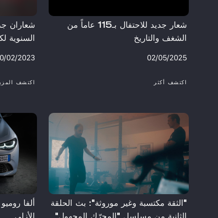
شعار جديد للاحتفال بـ115 عاماً من
شعاران جدي
الشغف والتاريخ
السنوية لكو
0/02/2023
02/05/2025
اكتشف أكثر
اكتشف المزي
"الثقة مكتسبة وغير موروثة": بث الحلقة
ألفا روميو 
الثانية من مسلسل "المحرّك المجهول"
الأزلي