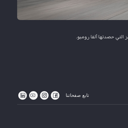
 التي حصدتها ألفا روميو.
تابع صفحاتنا