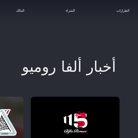
الطرازات
الشراء
المالك
الرعاية الرسمية/فورمولا ١
التراث
خدمات ما بعد البيع
أخبار ألفا روميو