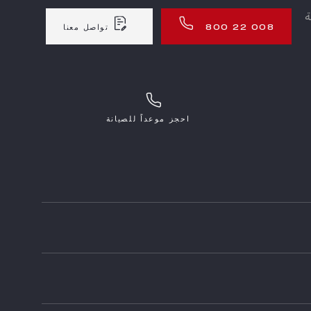
ة
800 22 008
تواصل معنا
احجز موعداً للصيانة