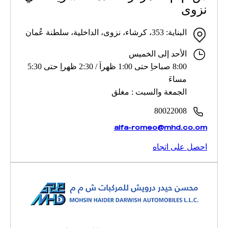
نزوى
البناية: 353، كرشاء، نزوى، الداخلية، سلطنة عُمان
الأحد إلى الخميس
8:00 صباحاِ حتى 1:00 ظهراَ / 2:30 ظهراِ حتى 5:30
مساءَ
الجمعة والسبت : مغلق
80022008
alfa-romeo@mhd.co.om
احصل على اتجاه