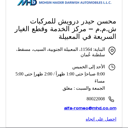
محسن حيدر درويش للمركبات
ش.م.م – مركز الخدمة وقطع الغيار
السريعة في المعبيلة
البناية: 11564، المعبيلة الجنوبية، السيب، مسقط،
سلطنة عُمان
الأحد إلى الخميس
8:00 صباحاِ حتى 1:00 ظهراَ / 2:00 ظهراِ حتى 5:00
مساءَ
الجمعة والسبت : مغلق
80022008
alfa-romeo@mhd.co.om
احصل على اتجاه