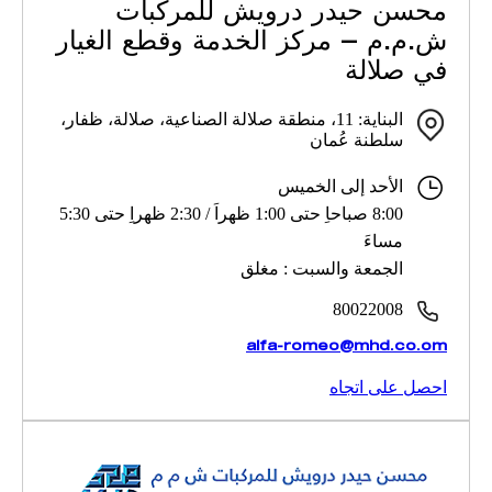
محسن حيدر درويش للمركبات
ش.م.م – مركز الخدمة وقطع الغيار
في صلالة
البناية: 11، منطقة صلالة الصناعية، صلالة، ظفار،
سلطنة عُمان
الأحد إلى الخميس
8:00 صباحاِ حتى 1:00 ظهراَ / 2:30 ظهراِ حتى 5:30
مساءَ
الجمعة والسبت : مغلق
80022008
alfa-romeo@mhd.co.om
احصل على اتجاه